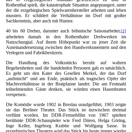
Rothenthal spielt, die katastrophale Situation angeprangert, unter
der die erzgebirgischen Spielwarenhersteller arbeiten und leben
mussten. Er schildert die Verhältnisse im Dorf mit großer
Sachkenntnis, aber auch mit Humor.
40 bis 60 Dreher, darunter auch böhmische Saisonarbeiter,
[2]
arbeiteten damals in den Rothenthaler Drehwerken im
Natzschungtal. Auf ihrem Höhepunkt war zu jener Zeit die
Auseinandersetzung zwischen den Handwerksmeistern und den
Verlegern und Fabrikbesitzern.
Die Handlung des Volksstücks beruht auf wahren
Begebenheiten und die handelnden Personen gab es tatsächlich.
Es geht um den Kater des Gesellen Merkel, der das Dorf
„aufmischt“ und am Ende, praktisch als tragisches Opfer der
Machtverhältnisse in der Bratpfanne landet. Die am Festmahl
teilnehmenden Gäste denken, sie würden einen Hasenbraten
verspeisen.
Die Komödie wurde 1902 in Breslau uraufgeführt, 1903 zeigte
sie das Berliner Theater. Das Stück ist inzwischen dreimal
verfilmt worden. Im DDR-Fernsehfilm von 1967 spielten
berühmte DDR-Schauspieler wie Fred Düren, Helga Göring,
Inge Keller, Ingeborg Krabbe und Wolfgang Sasse. In
erzgebirgischen Theatern wird das Stück bis heute immer wieder