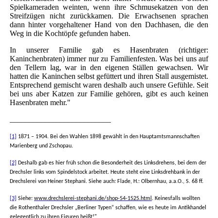
Spielkameraden weinten, wenn ihre Schmusekatzen von den
Streifzügen nicht zurückkamen. Die Erwachsenen sprachen
dann hinter vorgehaltener Hand von den Dachhasen, die den
Weg in die Kochtöpfe gefunden haben.
In unserer Familie gab es Hasenbraten (richtiger:
Kaninchenbraten) immer nur zu Familienfesten. Was bei uns auf
den Tellern lag, war in den eigenen Ställen gewachsen. Wir
hatten die Kaninchen selbst gefüttert und ihren Stall ausgemistet.
Entsprechend gemischt waren deshalb auch unsere Gefühle. Seit
bei uns aber Katzen zur Familie gehören, gibt es auch keinen
Hasenbraten mehr."
__________________________
[1]
1871 – 1904. Bei den Wahlen 1898 gewählt in den Hauptamtsmannschaften
Marienberg und Zschopau.
[2]
Deshalb gab es hier früh schon die Besonderheit des Linksdrehens, bei dem der
Drechsler links vom Spindelstock arbeitet. Heute steht eine Linksdrehbank in der
Drechslerei von Heiner Stephani. Siehe auch: Flade, H.: Olbernhau, a.a.O., S. 68 ff.
[3]
Siehe:
www.drechslerei-stephani.de/shop-54-1525.html
. Keinesfalls wollten
die Rothenthaler Drechsler „Berliner Typen“ schaffen, wie es heute im Antikhandel
gelegentlich zu ihren Figuren heißt!"