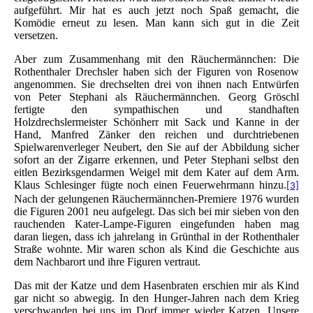
aufgeführt. Mir hat es auch jetzt noch Spaß gemacht, die
Komödie erneut zu lesen. Man kann sich gut in die Zeit
versetzen.
Aber zum Zusammenhang mit den Räuchermännchen: Die
Rothenthaler Drechsler haben sich der Figuren von Rosenow
angenommen. Sie drechselten drei von ihnen nach Entwürfen
von Peter Stephani als Räuchermännchen. Georg Gröschl
fertigte den sympathischen und standhaften
Holzdrechslermeister Schönherr mit Sack und Kanne in der
Hand, Manfred Zänker den reichen und durchtriebenen
Spielwarenverleger Neubert, den Sie auf der Abbildung sicher
sofort an der Zigarre erkennen, und Peter Stephani selbst den
eitlen Bezirksgendarmen Weigel mit dem Kater auf dem Arm.
Klaus Schlesinger fügte noch einen Feuerwehrmann hinzu.
[3]
Nach der gelungenen Räuchermännchen-Premiere 1976 wurden
die Figuren 2001 neu aufgelegt. Das sich bei mir sieben von den
rauchenden Kater-Lampe-Figuren eingefunden haben mag
daran liegen, dass ich jahrelang in Grünthal in der Rothenthaler
Straße wohnte. Mir waren schon als Kind die Geschichte aus
dem Nachbarort und ihre Figuren vertraut.
Das mit der Katze und dem Hasenbraten erschien mir als Kind
gar nicht so abwegig. In den Hunger-Jahren nach dem Krieg
verschwanden bei uns im Dorf immer wieder Katzen. Unsere