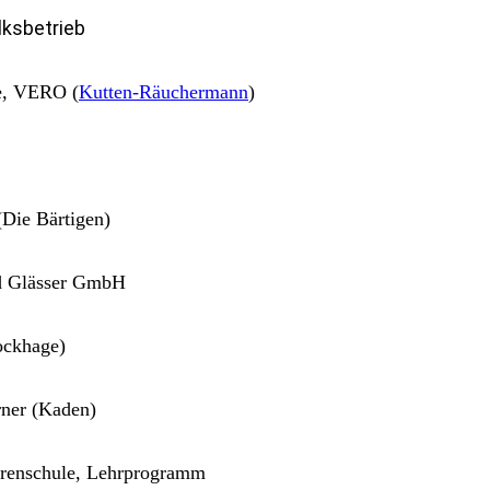
lksbetrieb
re, VERO (
Kutten-Räuchermann
)
Die Bärtigen)
rd Glässer GmbH
ockhage)
rner (Kaden)
warenschule, Lehrprogramm