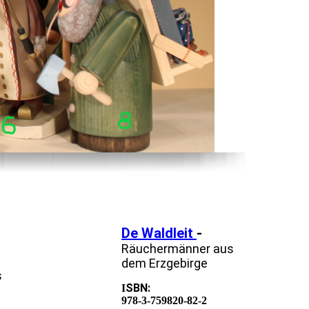
De Waldleit
-
Räuchermänner aus
dem Erzgebirge
s
SBN:
I
978-3-759820-82-2