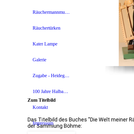
Räuchermannmuseum Röblitz
Räuchertürken
Kater Lampe
Galerie
Zugabe - Heidegraben
100 Jahre Halbautomat
Zum Titelbild
Kontakt
Das Titelbild des Buches "Die Welt meiner
Impressum
der Sammlung Böhme: